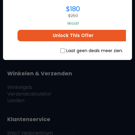
$180
Over Schip7
$250
Woot!
Wat is
Ship7
Hoe
Ship7
Werken
Unlock This Offer
Ship7
Beoordelingen
Neem contact met ons op
Laat geen deals meer zien.
SHIP7
BLOG
Winkelen & Verzenden
Winkelgids
Verzendcalculator
Landen
Klantenservice
Ship7
Helpcentrum