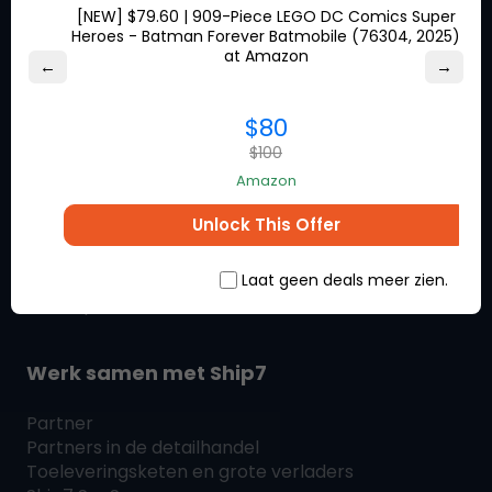
Winkelgids
[NEW] $79.60 | 909-Piece LEGO DC Comics Super
Heroes - Batman Forever Batmobile (76304, 2025)
Verzendcalculator
at Amazon
Landen
←
→
$80
Klantenservice
$100
Amazon
Ship7
Helpcentrum
Beloningen
Unlock This Offer
Ship7
Getuigenissen
Service-updates
Veelgestelde vragen
Laat geen deals meer zien.
Zoek op
Werk samen met
Ship7
Partner
Partners in de detailhandel
Toeleveringsketen en grote verladers