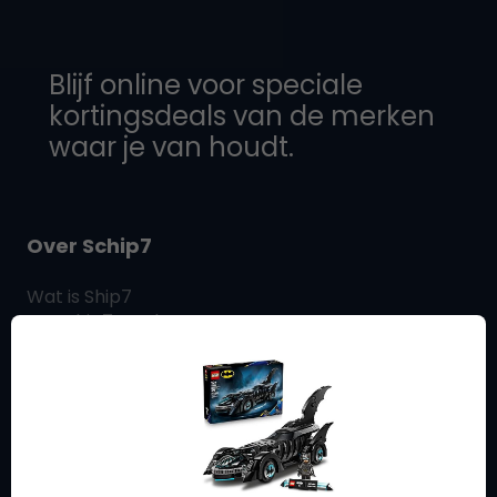
Blijf online voor speciale
kortingsdeals van de merken
waar je van houdt.
Over Schip7
Wat is
Ship7
Hoe
Ship7
Werken
Ship7
Beoordelingen
Neem contact met ons op
SHIP7
BLOG
Winkelen & Verzenden