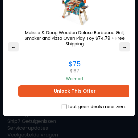
Wat is
Ship7
Hoe
Ship7
Werken
Ship7
Beoordelingen
Neem contact met ons op
SHIP7
BLOG
Melissa & Doug Wooden Deluxe Barbecue Grill,
Smoker and Pizza Oven Play Toy $74.79 + Free
Shipping
Winkelen & Verzenden
←
→
Winkelgids
$75
Verzendcalculator
$187
Landen
Walmart
Unlock This Offer
Klantenservice
Laat geen deals meer zien.
Ship7
Helpcentrum
Beloningen
Ship7
Getuigenissen
Service-updates
Veelgestelde vragen