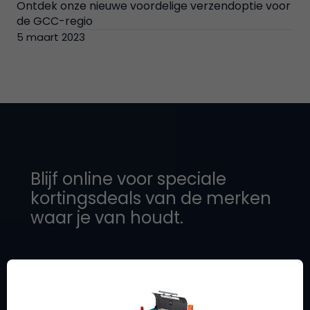
Ontdek onze nieuwe voordelige verzendoptie voor
de GCC-regio
5 maart 2023
Blijf online voor speciale
kortingsdeals van de merken
waar je van houdt.
Over Schip7