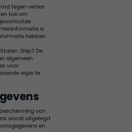
md tegen verlies
ken toe om
ngeoorloofde
nteninformatie is
informatie hebben.
Staten. Ship7 De
van algemeen
es voor
ssende wijze te
gegevens
e bescherming van
ens wordt uitgelegd
rsoonsgegevens en