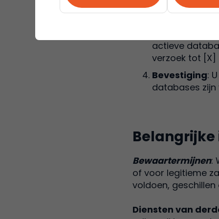
voordat wij uw
als er aanvulle
Verwerking va
actieve databa
verzoek tot [X]
Bevestiging
: 
databases zijn 
Belangrijke
‍Bewaartermijnen
:
of voor legitieme za
voldoen, geschillen
‍Diensten van der