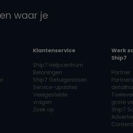
en waar je
Klantenservice
Werk s
Ship7
Ship7
Helpcentrum
Beloningen
Partner
or
Ship7
Getuigenissen
Partners
Service-updates
detailh
Veelgestelde
Toeleve
vragen
grote v
Zoek op
Ship7
S
Adverte
Conten