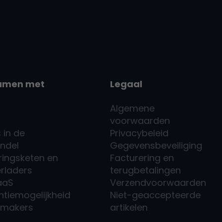
amen met
Legaal
Algemene
voorwaarden
 in de
Privacybeleid
andel
Gegevensbeveiliging
ringsketen en
Facturering en
erladers
terugbetalingen
aaS
Verzendvoorwaarden
ntiemogelijkheid
Niet-geaccepteerde
tmakers
artikelen