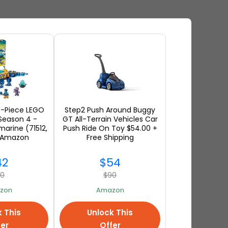
n gegevens
u dan de
m
met als
07-Piece LEGO
Step2 Push Around Buggy
de hoofdtekst van
Season 4 -
GT All-Terrain Vehicles Car
arine (71512,
Push Ride On Toy $54.00 +
t Amazon
Free Shipping
42
$54
70
$90
zon
Amazon
k This
Unlock This
it moeten verifiëren
fer
Offer