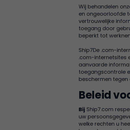
Wij behandelen onz
en ongeoorloofde t
vertrouwelijke inf
toegang door gebrui
beperkt tot werknem
Ship7De .com-intern
.com-internetsites
aanvaarde informati
toegangscontrole en
beschermen tegen 
Beleid vo
Bij
Ship7.com respec
uw persoonsgegevens
welke rechten u he