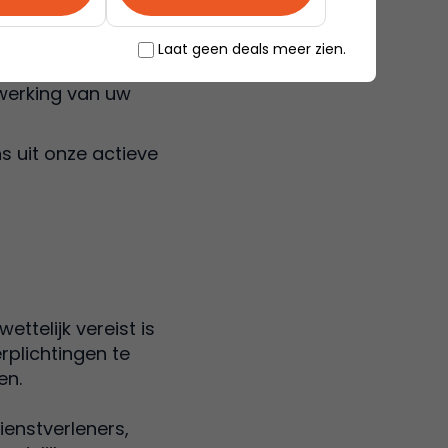
 contact met u op
Laat geen deals meer zien.
onsgegevens uit onze
werking van uw
s uit onze actieve
ttelijk vereist is
rplichtingen te
en.
ienstverleners,