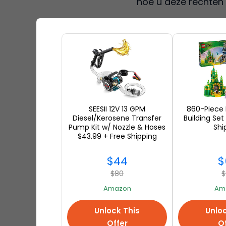
hoe u deze rechten 
Hoe u kunt 
Als
u uw persoonsgeg
onderstaande stap
Een verzoek i
SEESII 12V 13 GPM
860-Piece
onderwerpregel
Diesel/Kerosene Transfer
Building Set
de e-mail:
Pump Kit w/ Nozzle & Hoses
Shi
$43.99 + Free Shipping
Je volledig
$44
$
$80
$
Uw gebruike
Amazon
Am
Een gedetail
Unlock This
Unloc
Verificatie
: Om
Offer
Of