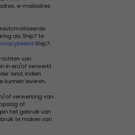
 adres, e-mailadres
geautomatiseerde
ing als Ship7 te
privacybeleid
Ship7.
rrichten van
n in en/of verwerkt
nder land, indien
te kunnen leveren.
n/of verwerking van
 opslag of
gen het gebruik van
gebruik te maken van