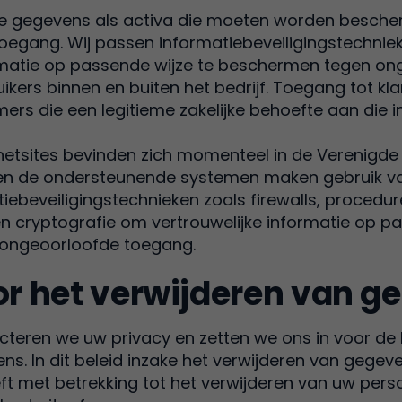
e gegevens als activa die moeten worden bescher
oegang. Wij passen informatiebeveiligingstechnie
ormatie op passende wijze te beschermen tegen o
kers binnen en buiten het bedrijf. Toegang tot kla
ers die een legitieme zakelijke behoefte aan die 
etsites bevinden zich momenteel in de Verenigde 
 en de ondersteunende systemen maken gebruik 
ebeveiligingstechnieken zoals firewalls, procedur
 cryptografie om vertrouwelijke informatie op pa
ongeoorloofde toegang.
or het verwijderen van 
teren we uw privacy en zetten we ons in voor d
. In dit beleid inzake het verwijderen van gegev
eft met betrekking tot het verwijderen van uw pe