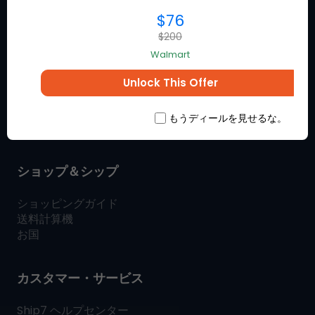
$76
Ship7について
$200
Walmart
とは
Ship7
方法
Ship7
作品
Unlock This Offer
Ship7
レビュー
お問い合わせ
もうディールを見せるな。
SHIP7
ブログ
ショップ＆シップ
ショッピングガイド
送料計算機
お国
カスタマー・サービス
Ship7
ヘルプセンター