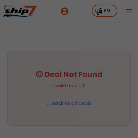
EN
😔 Deal Not Found
Invalid deal URL
← Back to all deals