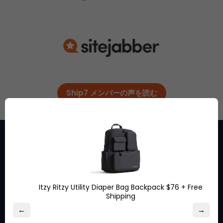
Ship7 メンバーの声を読む
お気に入りのブランドからの特
別割引の機会についてオンライ
Itzy Ritzy Utility Diaper Bag Backpack $76 + Free
Shipping
ンにとどまってください。
←
→