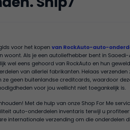
den. Ship7
gids voor het kopen
van RockAuto-auto-onderd
woont. Als je een autoliefhebber bent in Saoedi-A
nlijk wel eens gehoord van RockAuto en hun gewel
elen van allerlei fabrikanten. Helaas verzenden z
 ze geen buitenlandse creditcards, waardoor dez
igdheden voor jou wellicht niet toegankelijk is.
enhouden! Met de hulp van onze Shop For Me service
teit auto-onderdelen inventaris terwijl u profiteer
re internationale verzending om die onderdelen d