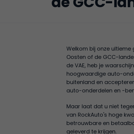
de GCC-lan
Welkom bij onze ultieme 
Oosten of de GCC-landen 
de VAE, heb je waarschij
hoogwaardige auto-onderd
buitenland en accepteren
auto-onderdelen en -benod
Maar laat dat u niet teg
van RockAuto's hoge kwali
betrouwbare en betaalba
geleverd te krijgen.