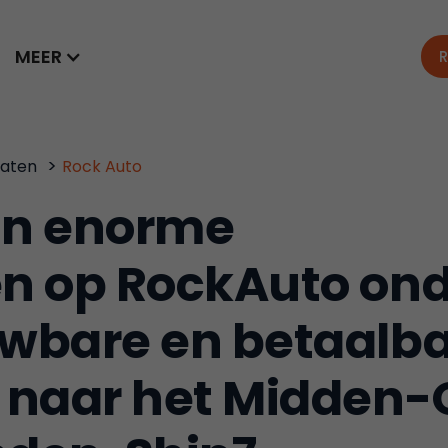
MEER
R
>
taten
Rock Auto
van enorme
n op RockAuto on
wbare en betaalb
 naar het Midden-