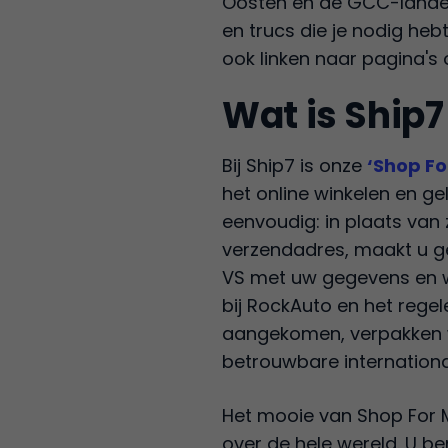
Oosten en de GCC-landen
en trucs die je nodig heb
ook linken naar pagina's 
Wat is Ship7
Bij Ship7 is onze
‘Shop Fo
het online winkelen en ge
eenvoudig: in plaats van 
verzendadres, maakt u g
VS met uw gegevens en wi
bij RockAuto en het regel
aangekomen, verpakken w
betrouwbare internationa
Het mooie van Shop For M
over de hele wereld. U b