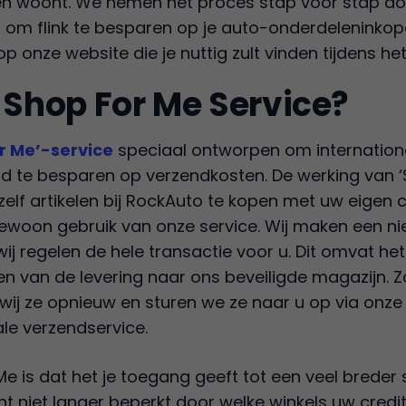
 woont. We nemen het proces stap voor stap door
t om flink te besparen op je auto-onderdeleninkope
op onze website die je nuttig zult vinden tijdens he
 Shop For Me Service?
r Me’-service
speciaal ontworpen om internationa
ld te besparen op verzendkosten. De werking van ‘
zelf artikelen bij RockAuto te kopen met uw eigen 
ewoon gebruik van onze service. Wij maken een ni
j regelen de hele transactie voor u. Dit omvat het
en van de levering naar ons beveiligde magazijn. Zo
ij ze opnieuw en sturen we ze naar u op via onze
le verzendservice.
e is dat het je toegang geeft tot een veel breder
ent niet langer beperkt door welke winkels uw cred