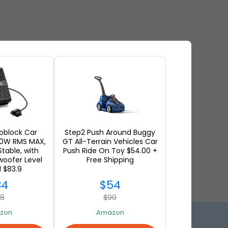
oblock Car
Step2 Push Around Buggy
00W RMS MAX,
GT All-Terrain Vehicles Car
table, with
Push Ride On Toy $54.00 +
oofer Level
Free Shipping
 $83.9
84
$54
18
$90
zon
Amazon