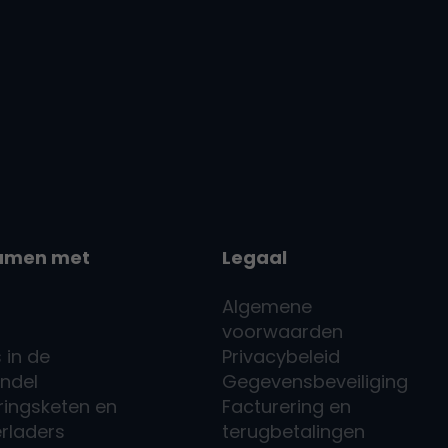
amen met
Legaal
Algemene
voorwaarden
 in de
Privacybeleid
andel
Gegevensbeveiliging
ringsketen en
Facturering en
erladers
terugbetalingen