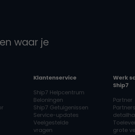
en waar je
Klantenservice
Werk s
Ship7
Ship7
Helpcentrum
Beloningen
Partner
or
Ship7
Getuigenissen
Partners
Service-updates
detailh
Veelgestelde
Toeleve
vragen
grote v