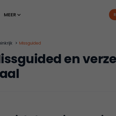
MEER
R
>
inkrijk
Missguided
issguided en verz
aal