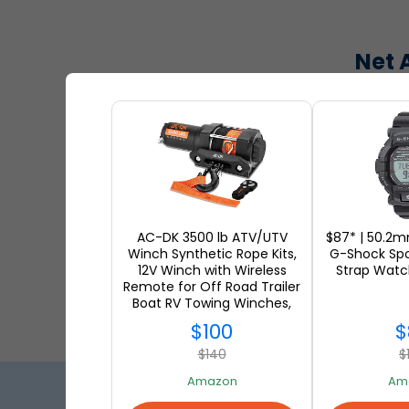
Net 
Shop va
GoP
GoPro-w
AC-DK 3500 lb ATV/UTV
$87* | 50.2
Winch Synthetic Rope Kits,
G-Shock Spo
12V Winch with Wireless
Strap Watc
Remote for Off Road Trailer
Boat RV Towing Winches,
Winch with Mounting Plate
$100
$
and Wired Remote $99.98
$140
$
Amazon
Am