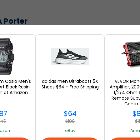
A Porter
n Net A Porter en internationale verzending
ro
inkel en internationale verzending
mm Casio Men's
adidas men Ultraboost 5X
VEVOR Mon
rt Black Resin
Shoes $64 + Free Shipping
Amplifier, 20
h at Amazon
1/2/4 Ohm S
Remote Subw
Control
87
$64
$
145
$180
$1
azon
eBay
Ama