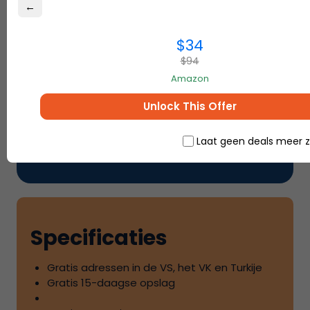
←
$34
$94
Stap-
2
Amazon
Unlock This Offer
Shop bij je favoriete winkels
en
Ship7
bezorgt uw bestellingen bij u thuis
Laat geen deals meer z
Specificaties
Gratis adressen in de VS, het VK en Turkije
Gratis
15
-daagse opslag