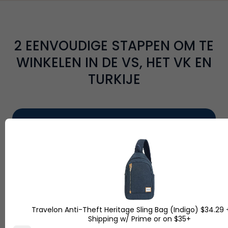
2
EENVOUDIGE STAPPEN OM TE
WINKELEN IN DE VS, HET VK EN
TURKIJE
Stap-
1
Ontvang je GRATIS
Ship7
adres
om te
gaan winkelen bij je favoriete winkels in
de VS, het VK en Turkije
Travelon Anti-Theft Heritage Sling Bag (Indigo) $34.29 
Shipping w/ Prime or on $35+