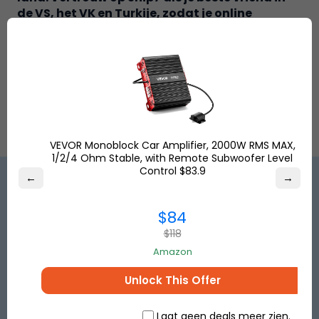
de VS, het VK en Turkije, zodat je online
winkelervaring echt plezierig wordt.
VEVOR Monoblock Car Amplifier, 2000W RMS MAX,
1/2/4 Ohm Stable, with Remote Subwoofer Level
Control $83.9
←
→
Beste internationale
$84
$118
winkeloplossing!
Amazon
Unlock This Offer
Bespaar flink dankzij voordelige verzendtarieven
Laat geen deals meer zien.