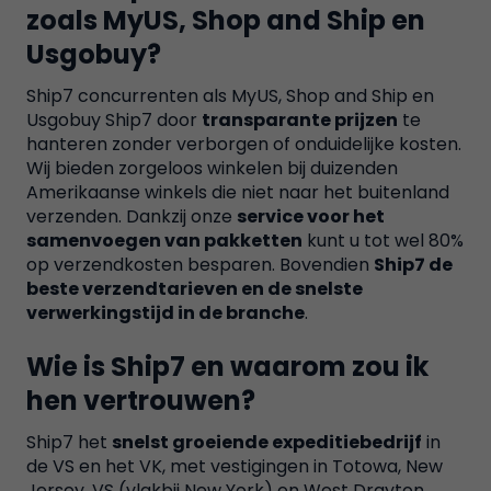
zoals MyUS, Shop and Ship en
Usgobuy?
Ship7 concurrenten als MyUS, Shop and Ship en
Usgobuy Ship7 door
transparante prijzen
te
hanteren zonder verborgen of onduidelijke kosten.
Wij bieden zorgeloos winkelen bij duizenden
Amerikaanse winkels die niet naar het buitenland
verzenden. Dankzij onze
service voor het
samenvoegen van pakketten
kunt u tot wel 80%
op verzendkosten besparen. Bovendien
Ship7 de
beste verzendtarieven en de snelste
verwerkingstijd in de branche
.
Wie is Ship7 en waarom zou ik
hen vertrouwen?
Ship7 het
snelst groeiende expeditiebedrijf
in
de VS en het VK, met vestigingen in Totowa, New
Jersey, VS (vlakbij New York) en West Drayton,