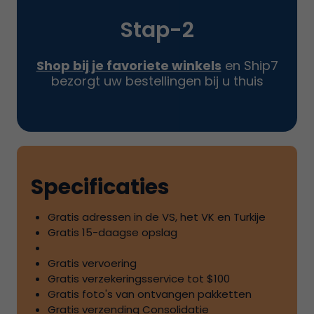
Stap-
2
Shop bij je favoriete winkels
en
Ship7
bezorgt uw bestellingen bij u thuis
Specificaties
Gratis adressen in de VS, het VK en Turkije
Gratis
15
-daagse opslag
Gratis vervoering
Gratis verzekeringsservice tot
$100
Gratis foto's van ontvangen pakketten
Gratis verzending Consolidatie