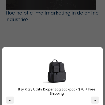
Hoe helpt e-mailmarketing in de online
industrie?
Itzy Ritzy Utility Diaper Bag Backpack $76 + Free
Shipping
De opkomst van sociale media in e-
commerce
←
→