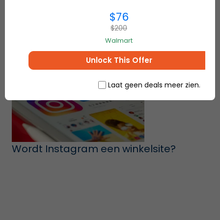
$76
$200
Walmart
Unlock This Offer
Laat geen deals meer zien.
Wordt Instagram een winkelsite?