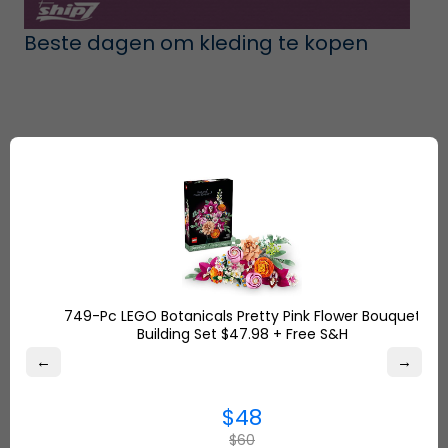
Beste dagen om kleding te kopen
749-Pc LEGO Botanicals Pretty Pink Flower Bouquet
Building Set $47.98 + Free S&H
Cybermaandag aanbiedingen
←
→
$48
$60