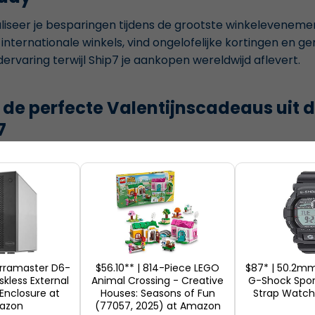
iseer je besparingen tijdens de grootste winkelevenemen
internationale winkels, vind ongelofelijke kortingen en g
ervaring terwijl Ship7 je aankopen wereldwijd aflevert.
 de perfecte Valentijnscadeaus uit 
7
het plezier van Valentijnsdag winkelen vanuit de Verenig
ije. Ontdek romantische cadeaus, persoonlijke schatten e
l gemakkelijk met Ship7's betrouwbare internationale ve
erramaster D6-
$56.10** | 814-Piece LEGO
$87* | 50.2mm
skless External
Animal Crossing - Creative
G-Shock Sport
 Enclosure at
Houses: Seasons of Fun
Strap Watc
azon
(77057, 2025) at Amazon