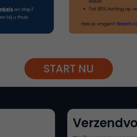
steun
Tot
80%
korting op v
inkels
en
Ship7
n bij u thuis
Heb je vragen?
Neem co
START NU
Verzendvo