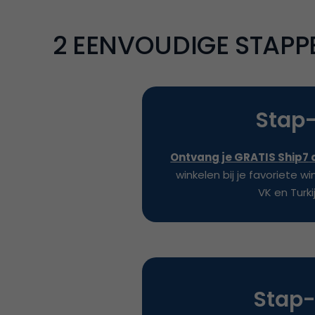
2
EENVOUDIGE STAPPEN
Stap
Ontvang je GRATIS
Ship7
winkelen bij je favoriete wi
VK en Turki
Stap