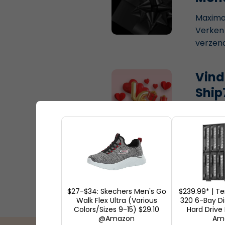
Maximal
Verken 
verzend
Vind
Ship
Ervaar 
en Turk
allemaa
$27-$34: Skechers Men's Go
$239.99* | T
Walk Flex Ultra (Various
320 6-Bay Di
Colors/Sizes 9-15) $29.10
Hard Drive
@Amazon
Am