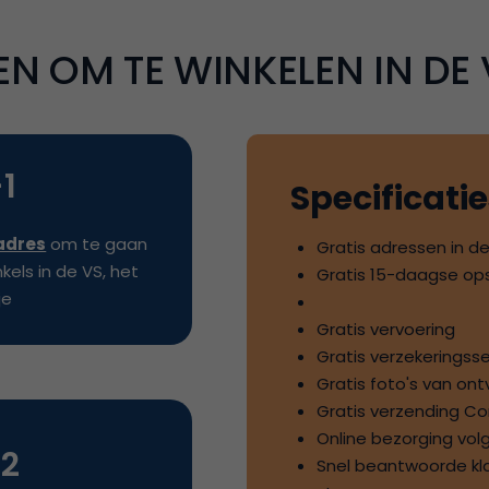
 OM TE WINKELEN IN DE V
-
1
Specificati
adres
om te gaan
Gratis adressen in de
nkels in de VS, het
Gratis
15
-daagse op
je
Gratis vervoering
Gratis verzekeringss
Gratis foto's van on
Gratis verzending Co
Online bezorging vol
-
2
Snel beantwoorde kl