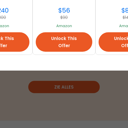
240
$56
$
300
$90
$1
azon
Amazon
Ama
Winkels
k This
Unlock This
Unloc
fer
Offer
Of
ZIE ALLES