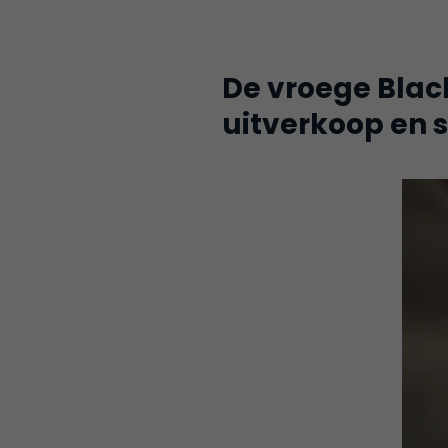
De vroege Black
uitverkoop en s