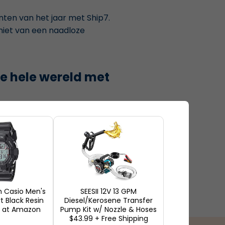
ten van het jaar met Ship7.
eniet van een naadloze
de hele wereld met
de Staten, Groot-Brittannië
n heerlijke verrassingen,
rzendservices.
 Casio Men's
SEESII 12V 13 GPM
 Black Resin
Diesel/Kerosene Transfer
h at Amazon
Pump Kit w/ Nozzle & Hoses
$43.99 + Free Shipping