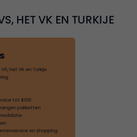
S, HET VK EN TURKIJE
es
 VS, het VK en Turkije
slag
ervice tot
$100
tvangen pakketten
nsolidatie
gen
antenservice en shopping