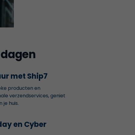
e dagen
ur met Ship7
eke producten en
nale verzendservices, geniet
je huis.
iday en Cyber