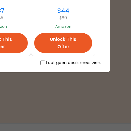
87
$44
45
$80
zon
Amazon
Betaalmethodes
k This
Unlock This
fer
Offer
Laat geen deals meer zien.