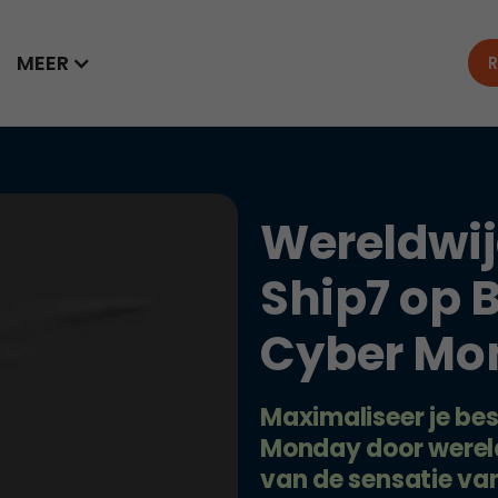
MEER
R
Wereldwij
Ship7 op 
Cyber Mo
Maximaliseer je be
Monday door wereld
van de sensatie van