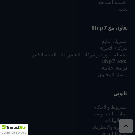
الأسئلة الشائعة
بحث
تعاون مع
Ship7
الشريك التابع
شركاء التجزئة
سلسلة التوريد وشركات الشحن ذات الحجم الكبير
Ship7
SaaS
فرصة إعلانية
منشئو المحتوى
قانوني
الشروط والأحكام
سياسة الخصوصية
أمن البيانات
الفوترة والاسترداد
شروط الشحن