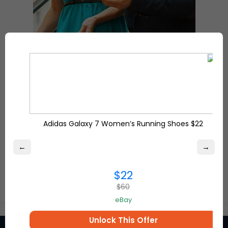
Adidas Galaxy 7 Women’s Running Shoes $22
←
→
$22
$60
eBay
Unlock This Offer