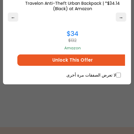
MSRP $358
$34.14* | Travelon Anti-Theft Urban Backpack
Frye Lena Zip Low for $114 50% off MSRP
(Black) at Amazon
$228
←
→
Frye Ilana Harness Mini Saddle for $149
50% off MSRP $298 and more.
$34
$132
.
For a detailed product list, visit
6pm.com
Amazon
Unlock This Offer
لا تعرض الصفقات مرة أخرى