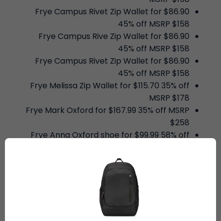
Frye Campus Rivet Zip Wallet for $86.90
45% off MSRP $158
Frye Campus Rive Zip Wallet for $86.90
45% off MSRP $158
Frye Campus Rivet Zip Wallet for $86.90
45% off MSRP $158
Frye Melissa Zip Wallet for $115.70 35% off
MSRP $178
Frye Mark Oxford for $167.99 35% off MSRP
$258
Frye Anna Oxford shoe for $99.99 58% off
MSRP $238
Frye Ethan Double Zip for $232.99 35% off
MSRP $358
Frye Veronica Satchel for $274.80 40% off
MSRP $458
Frye Kristen Harness Short for $179 50% off