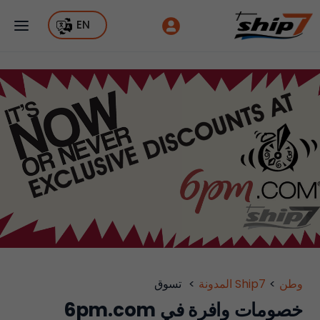
EN
وطن
>
Ship7 المدونة
>
تسوق
خصومات وافرة في 6pm.com