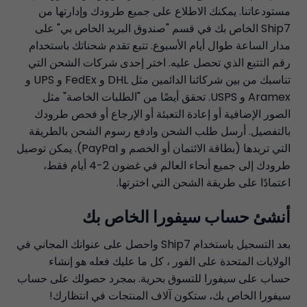
مستودعاتنا. يمكنك الاطلاع على جميع طرودك وإدارتها من
Ship7 الخاص بك في قسم "صندوق البريد الخاص بي" على
مدار الساعة طوال أيام الأسبوع. تتبع تقدم شحناتك باستخدام
رقم التتبع الذي تحصل عليه. اختر إحدى شركات الشحن التي
تناسبك من بين شركائنا الدائمين مثل DHL و FedEx و UPS و
Aramex و USPS. تحقق أيضًا من "الطلبات الخاصة" مثل
الصور الإضافية أو إعادة التعبئة أو الإرجاع أو فحص طرودك
بالتفصيل. أرسل طلب الشحن وادفع رسوم الشحن بالطريقة
التي تريدها (بطاقة الائتمان أو الخصم و PayPal). يمكن توصيل
طرودك إلى جميع أنحاء العالم في غضون 2-4 أيام فقط،
اعتمادًا على طريقة الشحن التي اخترتها.
أنشئ حساب سيفورا الخاص بك
بعد التسجيل باستخدام Ship7 واحصل على عنوانك المجاني في
الولايات المتحدة على الفور ، كل ما عليك فعله هو إنشاء
حساب على سيفورا للتسوق بحرية. بمجرد حصولك على حساب
سيفورا الخاص بك، ستكون آلاف المنتجات في انتظارك!