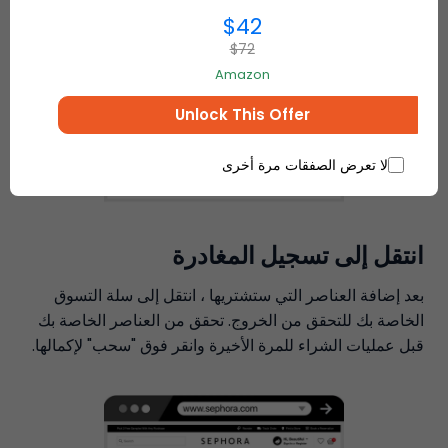
$42
$72
Amazon
Unlock This Offer
لا تعرض الصفقات مرة أخرى
انتقل إلى تسجيل المغادرة
بعد إضافة العناصر التي ستشتريها ، انتقل إلى سلة التسوق
الخاصة بك للتحقق من الخروج. تحقق من العناصر الخاصة بك
قبل عمليات الشراء للمرة الأخيرة وانقر فوق "سحب" لإكمالها.