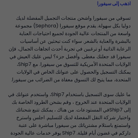
اذهب إلى سيفورا
تسوقي من سيفورا واشحن منتجات التجميل المفضلة لديك
دوليا بكل سهولة. يقدم موقع سيفورا (Sephora) مجموعة
واسعة من المنتجات عالية الجودة لجميع احتياجات العناية
بالبشرة والعناية بالشعر. سواء كنت تبحثين عن أساسيات
الرعاية الذاتية أو ترغبين في تجربة أحدث اتجاهات الجمال، فإن
سيفورا قد جعلتك مغطى. وأفضل جزء؟ ليس عليك العيش في
الولايات المتحدة الأمريكية للتسوق من سيفورا. مع Ship7،
يمكنك التسجيل والحصول على عنوانك الخاص في الولايات
المتحدة، مما يتيح لك التسوق معفاة من الضرائب من سيفورا.
ما عليك سوى التسجيل باستخدام Ship7، واستخدم عنوانك في
الولايات المتحدة عند الخروج ، وقم بشحن الطرود الخاصة بك
إلى Ship7في المستودعات. من هناك ، يمكنك تتبع شحناتك
واختيار شركة النقل المفضلة لديك للتسليم. اجلس واسترخ
واستمتع باستلام مشترياتك من سيفورا مباشرة على عتبة
داركم في غضون أيام قليلة. Ship7 يوفر خدمات عالية الجودة