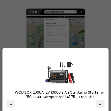
أضف العنصر إلى سلة التسوق
تسوق من سيفورا من آلاف المنتجات التي ستحبها وأضف سلة
التسوق الخاصة بك تلك التي ستشتريها. لا داعي للقلق بشأن ما
WOLFBOX 2000A 12V 10000mAh Car Jump Starter w/
إذا كانوا لا يشحنون إلى بلدك أم لا. ببساطة تجنب هذه المشكلة
150PSI Air Compressor $41.75 + Free S/H
مع Ship7!
←
→