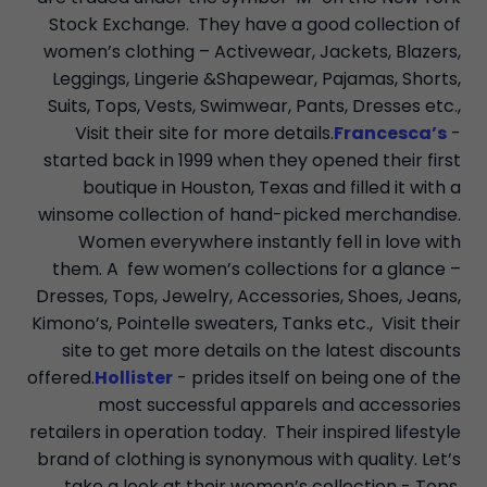
Stock Exchange. They have a good collection of
women’s clothing – Activewear, Jackets, Blazers,
Leggings, Lingerie &Shapewear, Pajamas, Shorts,
Suits, Tops, Vests, Swimwear, Pants, Dresses etc.,
Visit their site for more details.
Francesca’s
-
started back in 1999 when they opened their first
boutique in Houston, Texas and filled it with a
winsome collection of hand-picked merchandise.
Women everywhere instantly fell in love with
them. A few women’s collections for a glance –
Dresses, Tops, Jewelry, Accessories, Shoes, Jeans,
Kimono’s, Pointelle sweaters, Tanks etc., Visit their
site to get more details on the latest discounts
offered.
Hollister
- prides itself on being one of the
most successful apparels and accessories
retailers in operation today. Their inspired lifestyle
brand of clothing is synonymous with quality. Let’s
take a look at their women’s collection - Tops,