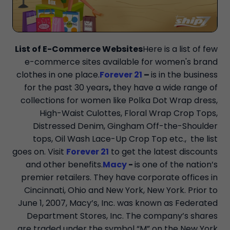
List of E-Commerce Websites
Here is a list of few
e-commerce sites available for women's brand
clothes in one place.
Forever 21
–
is in the business
for the past 30 years
,
they have a wide range of
collections for women like Polka Dot Wrap dress,
High-Waist Culottes, Floral Wrap Crop Tops,
Distressed Denim, Gingham Off-the-Shoulder
tops, Oil Wash Lace-Up Crop Top etc., the list
goes on. Visit
Forever 21
to get the latest discounts
and other benefits.
Macy
-
is one of the nation’s
premier retailers. They have corporate offices in
Cincinnati, Ohio and New York, New York. Prior to
June 1, 2007, Macy’s, Inc. was known as Federated
Department Stores, Inc. The company’s shares
are traded under the symbol “M” on the New York