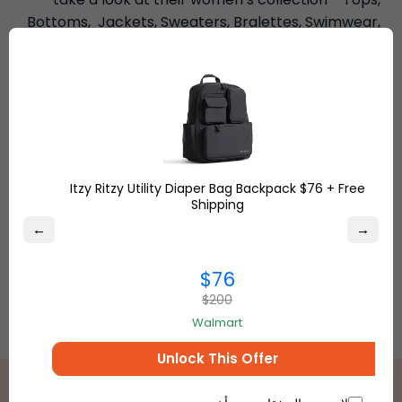
Bottoms, Jackets, Sweaters, Bralettes, Swimwear,
Sleepwear, Shoes, Accessories,
Fragrance
etc.,
Visit their website for more informationWe hope
you enjoyed your shopping treat. Stay tuned for
more updates on Women’s wear!
Itzy Ritzy Utility Diaper Bag Backpack $76 + Free
Shipping
←
→
$76
$200
Walmart
Unlock This Offer