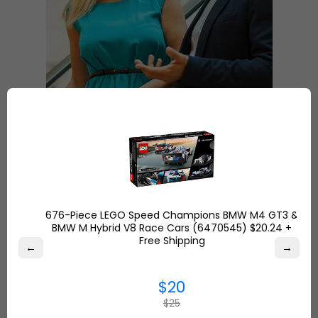
676-Piece LEGO Speed Champions BMW M4 GT3 &
BMW M Hybrid V8 Race Cars (6470545) $20.24 +
Free Shipping
←
→
$20
$25