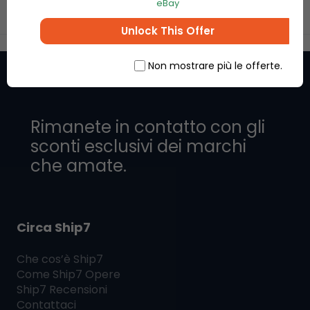
eBay
Unlock This Offer
Non mostrare più le offerte.
Rimanete in contatto con gli
sconti esclusivi dei marchi
che amate.
Circa Ship7
Che cos’è
Ship7
Come
Ship7
Opere
Ship7
Recensioni
Contattaci