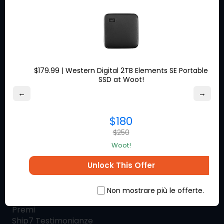
Circa Ship7
Che cos’è
Ship7
Come
Ship7
Opere
Ship7
Recensioni
Contattaci
SHIP7
BLOG
$179.99 | Western Digital 2TB Elements SE Portable
SSD at Woot!
←
→
Acquista e spedisci
$180
Elenco negozi
$250
Calcolatore delle spese di spedizione
Paesi
Woot!
Unlock This Offer
Servizio clienti
Non mostrare più le offerte.
Ship7
Centro assistenza
Premi
Ship7
Testimonianze