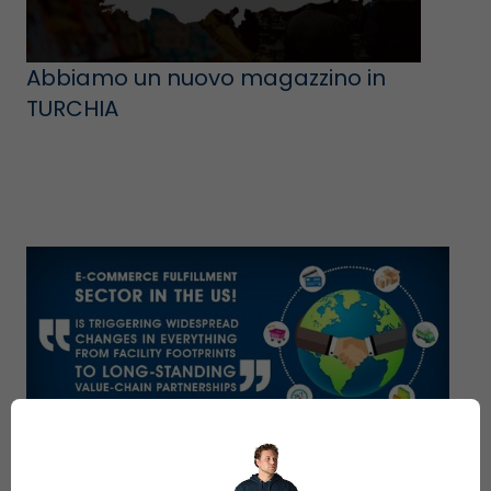
Abbiamo un nuovo magazzino in
TURCHIA
Approfondimento sul settore dell'E-
Commerce Fulfillment negli Stati Uniti