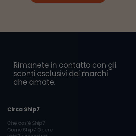
Rimanete in contatto con gli
sconti esclusivi dei marchi
che amate.
Circa Ship7
Che cos’è
Ship7
Come
Ship7
Opere