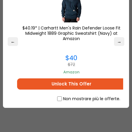
$40.19* | Carhartt Men's Rain Defender Loose Fit
Midweight 1889 Graphic Sweatshirt (Navy) at
Amazon
←
→
$40
$72
Amazon
Unlock This Offer
Visione del magazzino o dell'hub per il
Non mostrare più le offerte.
commercio elettronico