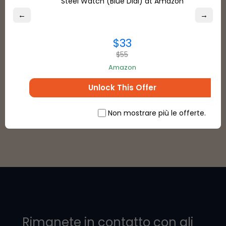
Steel Watch (Blue Dial) at Amazon
Tipi di pagamento
←
→
$33
$55
Amazon
Unlock This Offer
VEDERE TUTTO
Non mostrare più le offerte.
Rimanete in contatto con gli