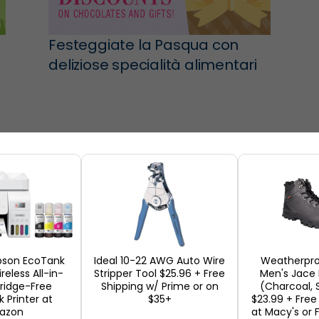
Festeggiate la Pasqua con
deliziose specialità alimentari
e
Negozi
Epson EcoTank
Ideal 10-22 AWG Auto Wire
Weatherpro
eless All-in-
Stripper Tool $25.96 + Free
Men's Jace 
ridge-Free
Shipping w/ Prime or on
(Charcoal, S
 Printer at
$35+
$23.99 + Free
azon
at Macy's or 