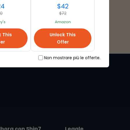
25+
24
$42
80
$72
y's
Amazon
k This
Unlock This
fer
Offer
Non mostrare più le offerte.
abora con
Ship7
Legale