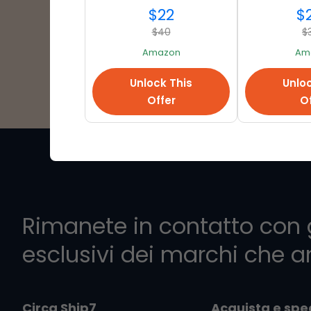
$22
$
$40
$
Amazon
Am
Unlock This
Unloc
Offer
Of
Rimanete in contatto con g
esclusivi dei marchi che 
Circa Ship7
Acquista e spe