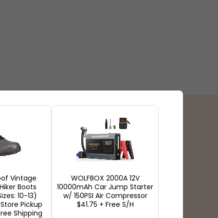
Tipi di pagamento
of Vintage
WOLFBOX 2000A 12V
Hiker Boots
10000mAh Car Jump Starter
izes: 10-13)
w/ 150PSI Air Compressor
 Store Pickup
$41.75 + Free S/H
Free Shipping