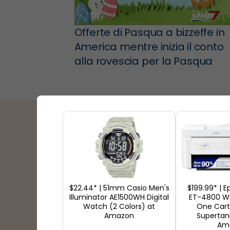
Offerte di Pasqua a bizzeffe in
America mentre inizia il conto
alla rovescia per la Pasqua
Partner di spedizion
$22.44* | 51mm Casio Men's
$199.99* | 
Illuminator AE1500WH Digital
ET-4800 Wir
Watch (2 Colors) at
One Cart
Amazon
Supertank
Am