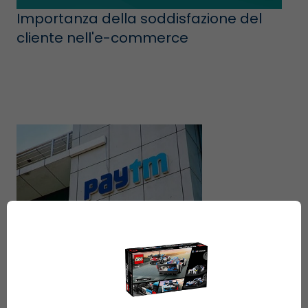
Importanza della soddisfazione del
cliente nell'e-commerce
Paytm vuole aumentare la base di
clienti dell'e-commerce attraverso il
modello O2O