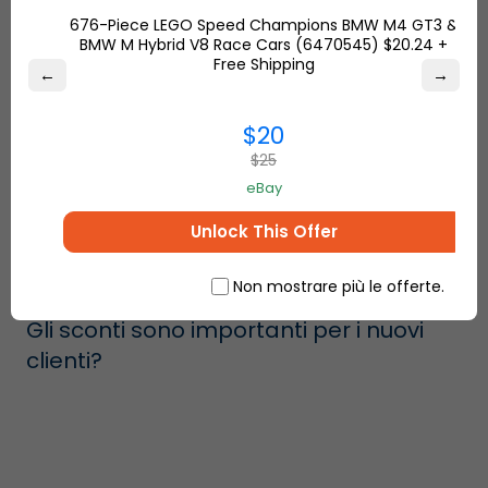
676-Piece LEGO Speed Champions BMW M4 GT3 &
BMW M Hybrid V8 Race Cars (6470545) $20.24 +
Free Shipping
←
→
$20
$25
eBay
Unlock This Offer
Non mostrare più le offerte.
Gli sconti sono importanti per i nuovi
clienti?