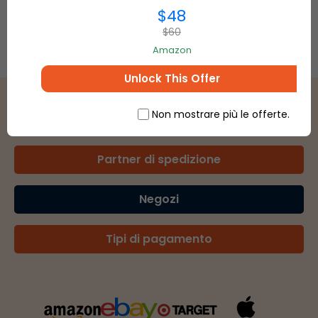
$48
$60
Amazon
Unlock This Offer
Non mostrare più le offerte.
Partner di spedizione
Negozi
Tipi di pagamento