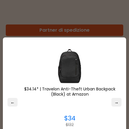
Partner di spedizione
Negozi
Tipi di pagamento
$34.14* | Travelon Anti-Theft Urban Backpack
(Black) at Amazon
←
→
$34
VEDERE TUTTO
$132