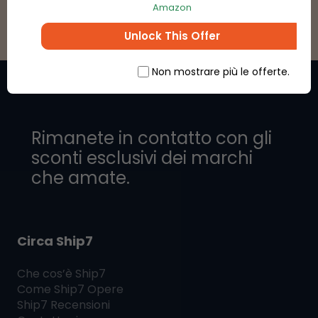
Amazon
Unlock This Offer
Non mostrare più le offerte.
Rimanete in contatto con gli
sconti esclusivi dei marchi
che amate.
Circa Ship7
Che cos’è
Ship7
Come
Ship7
Opere
Ship7
Recensioni