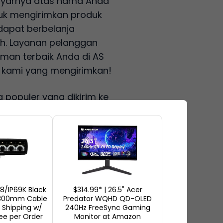
ayarnya atas nama Anda
tuk mengirimkan produk
 dapat berbelanja
ah. Layanan pelanggan
man terbaik Anda di AS
a, kami yang mengirimkan!
 populer yang dikirim ke
a layanan tambahan yang
p pengiriman Anda
68/IP69K Black
$314.99* | 26.5" Acer
, penyimpanan 60 hari
 800mm Cable
Predator WQHD QD-OLED
 Shipping w/
240Hz FreeSync Gaming
ee per Order
Monitor at Amazon