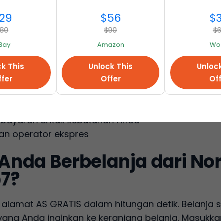
r
29
$56
$
embunyi
80
$90
$
at (1-2 jam)
Bay
Amazon
Woo
et yang masuk!
elama 60 hari!
k This
Unlock This
Unloc
fer
Offer
Of
n untuk keamanan barang-barang Anda
ang sangat baik
bayaran untuk kebutuhan Anda
n operator ekspres
nda Berbelanja dari No
7?
n alamat AS GRATIS dalam hitungan detik. Belanja
ng Anda inginkan ke keranjang belanja. Masukka