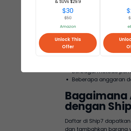
& SUVs $29.9
Harga Terbaik di Pasa
$30
$
Tidak Ada Biaya Ters
$50
$
Pemrosesan Paket Cep
Amazon
e
FOTO GRATIS dari pak
PENYIMPANAN GRATIS s
Unlock This
Unloc
Konsolidasi GRATIS!
Offer
Of
Pengepakan yang ama
Dukungan pelanggan y
Berbagai metode pem
Beberapa anggaran da
Bagaimana A
dengan Ship
Daftar di Ship7 dapatka
dan tambahkan barang ya