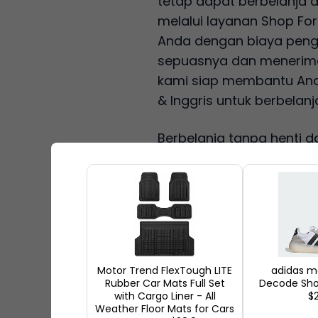
tetap dapat berbelanja
melalui layanan Shop Fo
Anda dengan biaya pengir
sepuasnya dan menerima 
kami siap membantu Anda
& Inggris untuk berbelan
Berbelanja tanpa henti d
rumah. Ship7 Tidak hany
sangat baik memungkink
dengan fitur yang akan A
Ship7 Fitur
Motor Trend FlexTough LITE
adidas m
Dengan Ship7 Anda dapat 
Rubber Car Mats Full Set
Decode Sho
gratis!, Foto gratis dari
with Cargo Liner - All
$
Weather Floor Mats for Cars