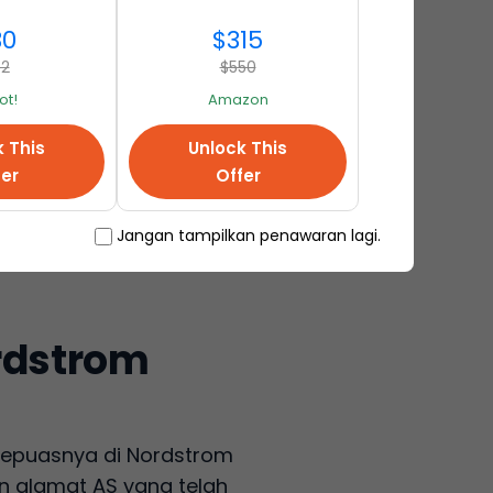
30
$315
62
$550
t!
Amazon
k This
Unlock This
fer
Offer
Jangan tampilkan penawaran lagi.
rdstrom
 sepuasnya di Nordstrom
n alamat AS yang telah