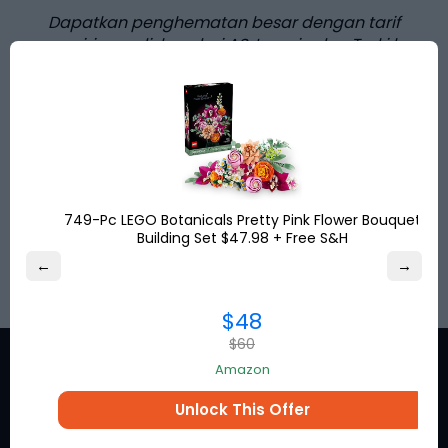
Dapatkan penghematan besar dengan tarif
pengiriman diskon dari AS, Inggris, dan Turki ke
lebih dari
120
tujuan di seluruh dunia. Dapatkan
alamat pengiriman Anda secara gratis dan
belanja online!
Hemat hingga
80%
untuk pengiriman
internasional dan bebas pajak penjualan AS!
749-Pc LEGO Botanicals Pretty Pink Flower Bouquet
Building Set $47.98 + Free S&H
DAFTAR
←
→
$48
$60
Amazon
Unlock This Offer
Tetap online untuk