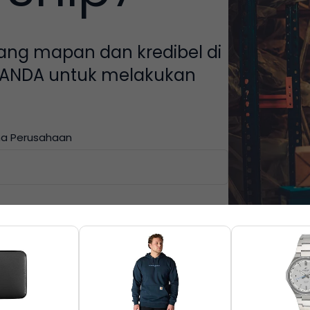
ng mapan dan kredibel di
n ANDA untuk melakukan
a Perusahaan