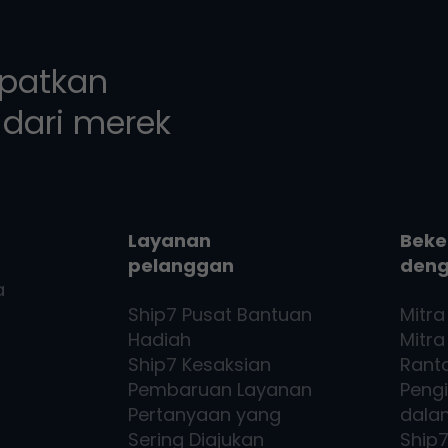
apatkan
dari merek
Layanan
Beke
pelanggan
den
a
Ship7
Pusat Bantuan
Mitra
Hadiah
Mitra 
Ship7
Kesaksian
Rant
Pembaruan Layanan
Peng
Pertanyaan yang
dala
Sering Diajukan
Ship