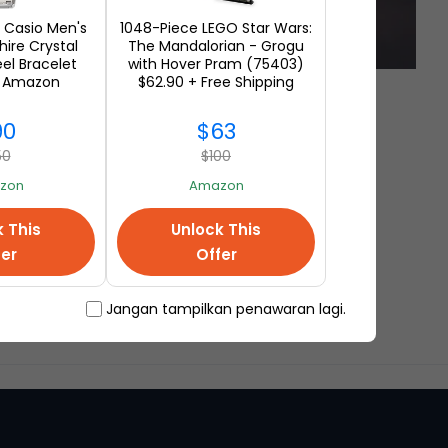
Casio Men's
1048-Piece LEGO Star Wars:
hire Crystal
The Mandalorian - Grogu
eel Bracelet
with Hover Pram (75403)
t Amazon
$62.90 + Free Shipping
90
$63
50
$100
zon
Amazon
k This
Unlock This
fer
Offer
Jangan tampilkan penawaran lagi.