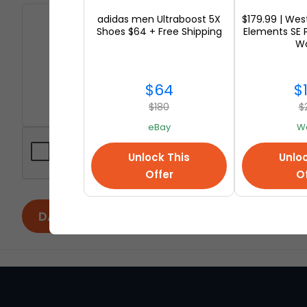
adidas men Ultraboost 5X
$179.99 | Wes
Shoes $64 + Free Shipping
Elements SE 
Wo
$64
$
$180
$
eBay
W
Unlock This
Unloc
Offer
Of