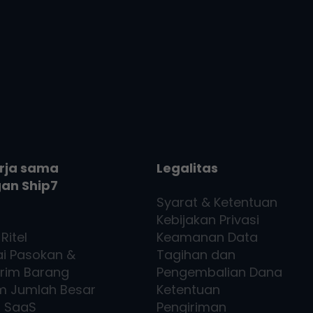
rja sama
Legalitas
gan
Ship7
Syarat & Ketentuan
Kebijakan Privasi
Ritel
Keamanan Data
ai Pasokan &
Tagihan dan
irim Barang
Pengembalian Dana
m Jumlah Besar
Ketentuan
7
SaaS
Pengiriman