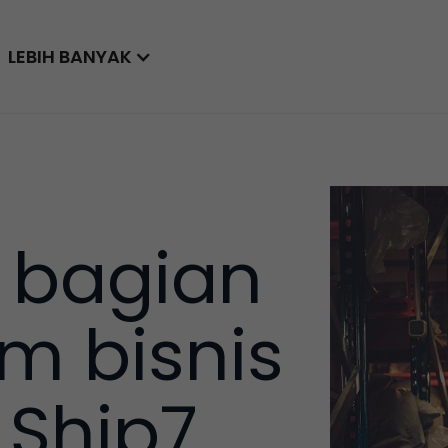
LEBIH BANYAK
 bagian
m bisnis
Ship7