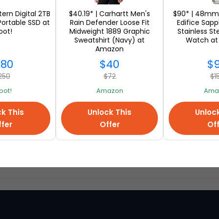
tern Digital 2TB
$40.19* | Carhartt Men's
$90* | 48mm 
Portable SSD at
Rain Defender Loose Fit
Edifice Sapp
ot!
Midweight 1889 Graphic
Stainless St
Sweatshirt (Navy) at
Watch a
Amazon
180
$40
$
250
$72
$1
oot!
Amazon
Ama
k This
Unlock This
Unloc
fer
Offer
Of