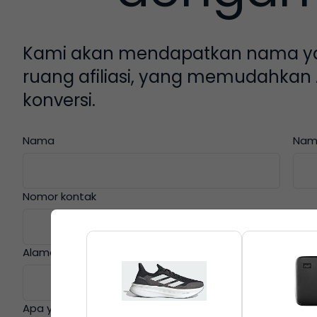
Kami akan mendapatkan nama ya
ruang afiliasi, yang memudahka
konversi.
Nama
Nam
Nomor kontak
Alamat email
Apa yang ingin Anda lihat?