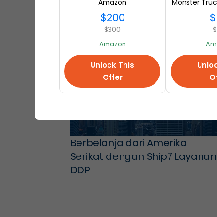
Amazon
Monster Truc
at A
$200
$
$300
$
Amazon
Am
Unlock This
Unloc
Offer
Of
Berbelanja dari Amerika
Serikat dengan Ship7 Layanan
DDP