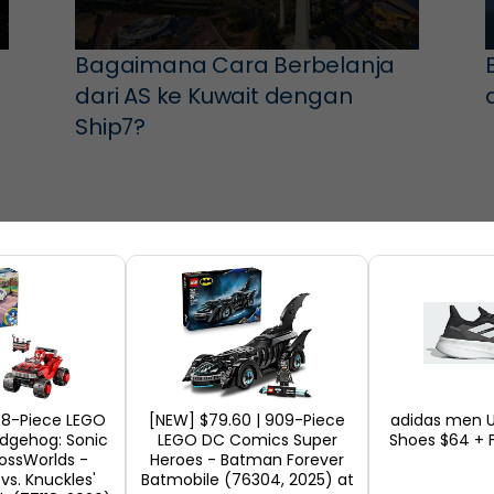
Bagaimana Cara Berbelanja
dari AS ke Kuwait dengan
Ship7?
378-Piece LEGO
[NEW] $79.60 | 909-Piece
adidas men U
Kami memiliki gudang baru di
edgehog: Sonic
LEGO DC Comics Super
Shoes $64 + F
rossWorlds -
Heroes - Batman Forever
TURKI
 vs. Knuckles'
Batmobile (76304, 2025) at