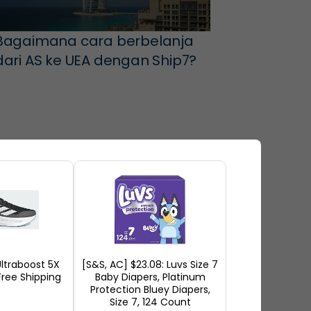
Bagaimana cara berbelanja
dari AS ke UEA dengan Ship7?
ltraboost 5X
[S&S, AC] $23.08: Luvs Size 7
Ship7 Ekonomi Pos: Cara
ree Shipping
Baby Diapers, Platinum
Protection Bluey Diapers,
Termurah untuk Pengiriman
Size 7, 124 Count