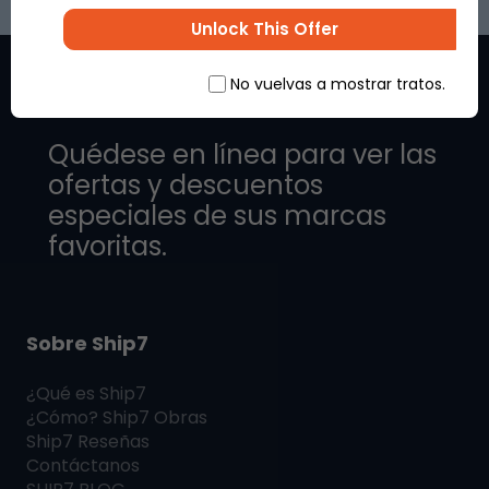
Unlock This Offer
No vuelvas a mostrar tratos.
Quédese en línea para ver las
ofertas y descuentos
especiales de sus marcas
favoritas.
Sobre Ship7
¿Qué es
Ship7
¿Cómo?
Ship7
Obras
Ship7
Reseñas
Contáctanos