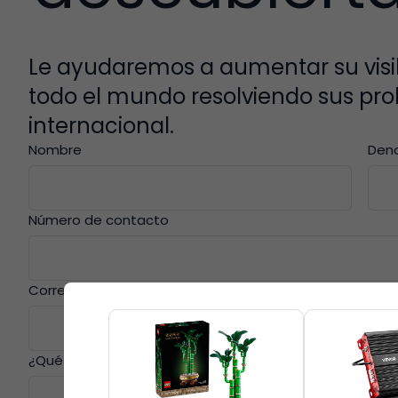
Le ayudaremos a aumentar su visibi
todo el mundo resolviendo sus pr
internacional.
Nombre
Deno
Número de contacto
Correo electrónico
¿Qué le gustaría ver?