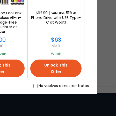
pson EcoTank
$62.99 | SANDISK 512GB
less All-in-
Phone Drive with USB Type-
idge-Free
C at Woot!
Printer at
zon
00
$63
00
$140
zon
Woot!
k This
Unlock This
fer
Offer
No vuelvas a mostrar tratos.