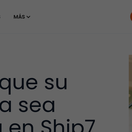
S
MÁS
que su
a sea
 en Ship7