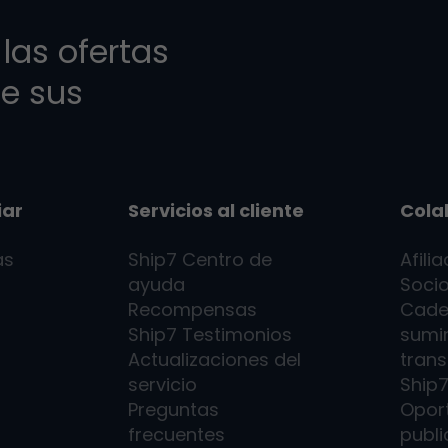
las ofertas
e sus
iar
Servicios al cliente
Cola
as
Ship7
Centro de
Afili
ayuda
Socio
Recompensas
Cade
Ship7
Testimonios
sumin
Actualizaciones del
trans
servicio
Ship
Preguntas
Opor
frecuentes
publi