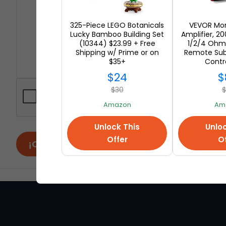
325-Piece LEGO Botanicals
VEVOR Mon
Lucky Bamboo Building Set
Amplifier, 
(10344) $23.99 + Free
1/2/4 Ohm 
Shipping w/ Prime or on
Remote Sub
$35+
Contr
$24
$
$30
$
Amazon
Am
Unlock This
Unloc
Offer
Of