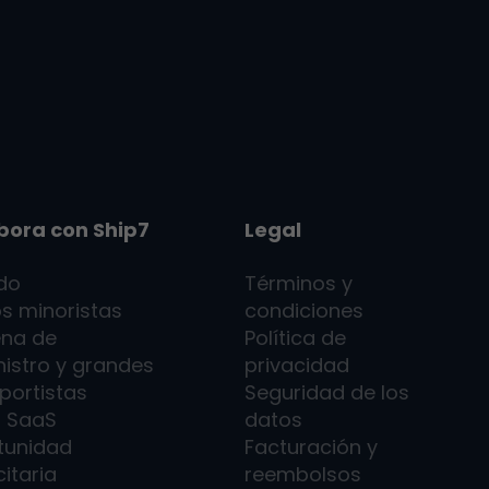
bora con
Ship7
Legal
ado
Términos y
s minoristas
condiciones
na de
Política de
istro y grandes
privacidad
portistas
Seguridad de los
7
SaaS
datos
tunidad
Facturación y
citaria
reembolsos