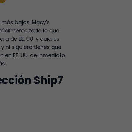
 más bajos. Macy's
ácilmente todo lo que
ra de EE. UU. y quieres
 ni siquiera tienes que
n en EE. UU. de inmediato.
ás!
ección Ship7