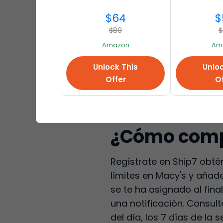
Procesamiento rápido
$64
$
¡Fotografías gratuitas
$80
$
¡60 días de almacena
Amazon
Am
¡Consolidación GRATU
Embalaje seguro para 
Unlock This
Unloc
Offer
Of
Excelente atención al c
Varios métodos de pa
Multiple budget and ex
¿Cómo compr
Regístrate en Ship7 obté
límites en Macy's y añade 
se te ha asignado al fin
una notificación. Consul
del día, los 7 días de l