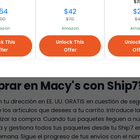
$3
 de paquetes (1-2 horas)
54
$42
$
 de los paquetes entrantes!
90
$70
$
miento GRATIS!
azon
Amazon
Ama
ITA!
la seguridad de sus artículos
k This
Unlock This
Unloc
fer
Offer
Of
liente
go para sus necesidades
press carriers
ar en Macy's con Ship7
n tu dirección en EE. UU. GRATIS en cuestión de s
los artículos que desees a tu carrito. Introduce la
alizar la compra. Cuando tus paquetes lleguen a nu
ta y gestiona todos tus paquetes desde tu Ship7 e
a semana. Sigue el progreso de tus envíos con el n