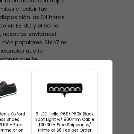
ar tu producto con bajos
ites y recibir tus
 disposición las 24 horas
o en EE. UU. y el Reino
s, nosotros enviamos!
s más populares. Ship7 no
icionales que te
nciones que te
 días de almacenamiento
ratuita!
en's Oxford
6-LED Hella IP68/IP69K Black
ess Shoes
Spot Light w/ 800mm Cable
1.69 + Free
$30.30 + Free Shipping w/
Prime or on
Prime or $6 Fee per Order