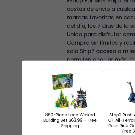
«Shop For Me». Ship7 el 
costes de envío a cualqui
marcas favoritas en casa.
del día, los 7 días de la 
Unido para disfrutar com
Compra sin límites y rec
solo Ship7 acceso a mile
permiten ahorrar más. Qu
encantarán.
Ship7 Caract
Con Ship7 puede tener: ¡
gratuito!, ¡Fotos gratuita
860-Piece Lego Wicked
Step2 Push
Building Set $63.99 + Free
GT All-Terra
Los mejores precios 
Shipping
Push Ride O
Free 
No hay cargos oculto