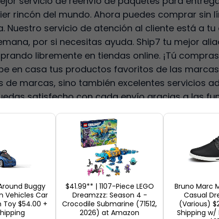
mejor servicio de reenvío de paquetes para entreg
er rincón del mundo. Ahora puedes comprar sin lím
 Nuestro servicio de atención al cliente está a tu
semana, por si necesitas ayuda. Ship7 tu mejor aliad
prando libremente en tiendas online. ¡Tú compra
ibe en casa tus productos favoritos de las marca
s de marcas, sino también excelentes servicios ad
edas satisfecho con cada envío gracias a las fu
erísticas
Asociación gratuita!, ¡Consolidación gratuita, 60
s de los paquetes recibidos!, ¡Atención al cliente g
 Around Buggy
$41.99** | 1107-Piece LEGO
Bruno Marc M
in Vehicles Car
Dreamzzz: Season 4 -
Casual Dr
del mercado
n Toy $54.00 +
Crocodile Submarine (71512,
(Various) $2
Shipping
2026) at Amazon
Shipping w/ 
s