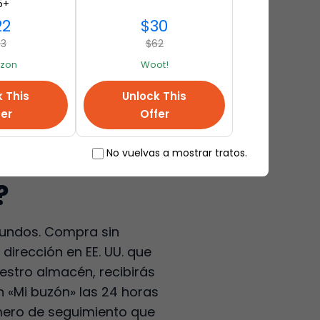
5+
22
$30
43
$62
zon
Woot!
k This
Unlock This
fer
Offer
No vuelvas a mostrar tratos.
?
egundos. Compra sin
 dirección en EE. UU. que
estro almacén, recibirás
n «Mi buzón» las 24 horas
úmero de seguimiento que