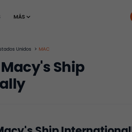
S
MÁS
>
stados Unidos
MAC
Macy's Ship
ally
acy's Ship International