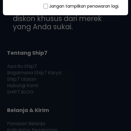
Tetap online untuk
Jangan tampilkan penawaran lagi.
mendapatkan penawaran
diskon khusus dari merek
yang Anda sukai.
Tentang Ship7
Apa itu
Ship7
Bagaimana
Ship7
Karya
Ship7
Ulasan
Hubungi Kami
SHIP7
BLOG
Belanja & Kirim
Panduan Belanja
Kalkulator Pengiriman