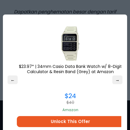
Dapatkan penghematan besar dengan tarif
pengiriman diskon dari AS, Inggris, dan Turki ke
lebih dari
120
tujuan di seluruh dunia. Dapatkan
alamat pengiriman Anda secara gratis dan
belanja online!
Hemat hingga
80%
untuk pengiriman
internasional dan bebas pajak penjualan AS!
$23.97* | 34mm Casio Data Bank Watch w/ 8-Digit
Calculator & Resin Band (Grey) at Amazon
DAFTAR
←
→
$24
$40
Amazon
Unlock This Offer