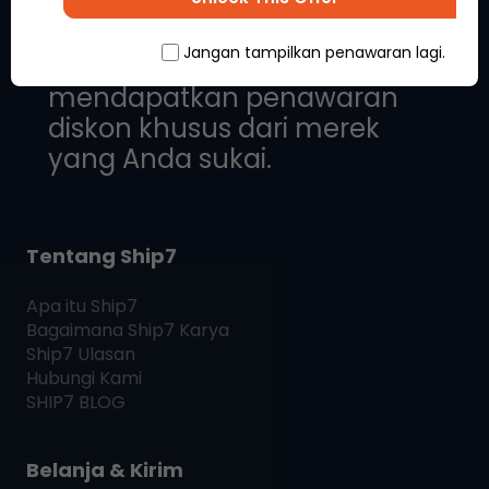
Jangan tampilkan penawaran lagi.
Tetap online untuk
mendapatkan penawaran
diskon khusus dari merek
yang Anda sukai.
Tentang Ship7
Apa itu
Ship7
Bagaimana
Ship7
Karya
Ship7
Ulasan
Hubungi Kami
SHIP7
BLOG
Belanja & Kirim