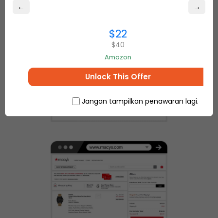
saja masalah ini dengan Ship7!
←
→
$22
$40
Amazon
Unlock This Offer
Jangan tampilkan penawaran lagi.