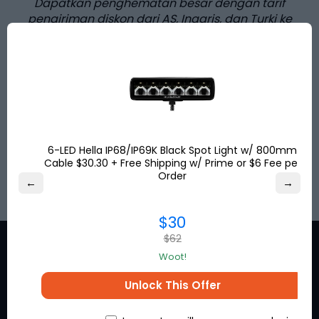
Dapatkan penghematan besar dengan tarif
pengiriman diskon dari AS, Inggris, dan Turki ke
lebih dari
120
tujuan di seluruh dunia. Dapatkan
alamat pengiriman Anda secara gratis dan
belanja online!
Hemat hingga
80%
untuk pengiriman
internasional dan bebas pajak penjualan AS!
6-LED Hella IP68/IP69K Black Spot Light w/ 800mm
Cable $30.30 + Free Shipping w/ Prime or $6 Fee per
DAFTAR
Order
←
→
$30
$62
Woot!
Unlock This Offer
Tetap online untuk
mendapatkan penawaran