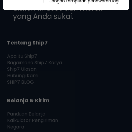
Jangan tampilkan penawaran lagi.
diskon khusus dari merek
yang Anda sukai.
Tentang Ship7
Apa itu
Ship7
Bagaimana
Ship7
Karya
Ship7
Ulasan
Hubungi Kami
SHIP7
BLOG
Belanja & Kirim
Panduan Belanja
Kalkulator Pengiriman
Negara