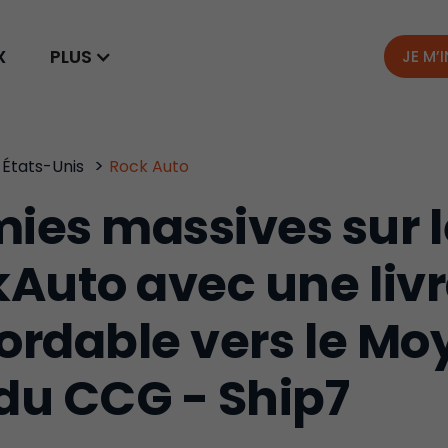
X
PLUS
JE M’
>
États-Unis
Rock Auto
ies massives sur l
kAuto avec une liv
bordable vers le M
 du CCG - Ship7