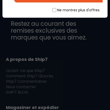
Ne montrez plus d'offres.
Restez au courant des
remises exclusives des
marques que vous aimez.
A propos de Ship7
Qu'est-ce que
Ship7
Comment
Ship7
Œuvres
Ship7
Commentaires
Nous contacter
SHIP7
BLOG
Magasiner et expédier