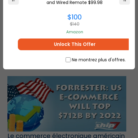
←
→
and Wired Remote $99.98
$100
Créer une communauté autour de
$140
votre entreprise de commerce
Amazon
électronique
Unlock This Offer
Ne montrez plus d'offres.
Le commerce électronique américain