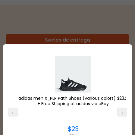
Socios de entrega
Tiendas
Formas de pago
adidas men X_PLR Path Shoes (various colors) $23.2
+ Free Shipping at adidas via eBay
←
→
$23
VER TODO