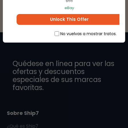
$65
eBay
Unlock This Offer
No vuelvas a mostrar tratos.
Quédese en línea para ver las
ofertas y descuentos
especiales de sus marcas
favoritas.
Sobre Ship7
¿Qué es
Ship7