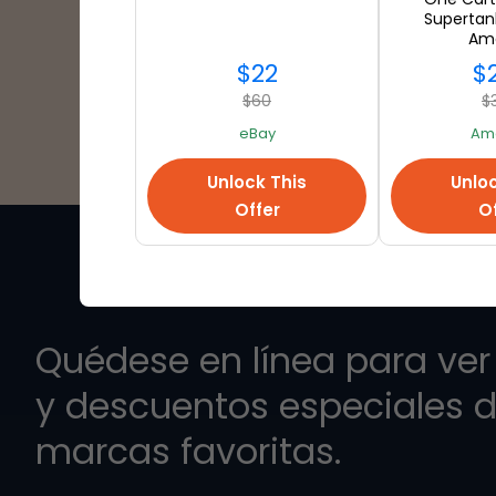
Supertank
Am
$22
$
$60
$
eBay
Am
Unlock This
Unloc
Offer
Of
Quédese en línea para ver 
y descuentos especiales d
marcas favoritas.