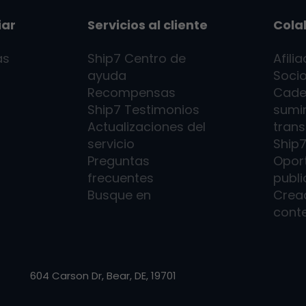
iar
Servicios al cliente
Cola
as
Ship7
Centro de
Afili
ayuda
Socio
Recompensas
Cade
Ship7
Testimonios
sumin
Actualizaciones del
trans
servicio
Ship
Preguntas
Opor
frecuentes
publi
Busque en
Crea
cont
604 Carson Dr, Bear, DE, 19701