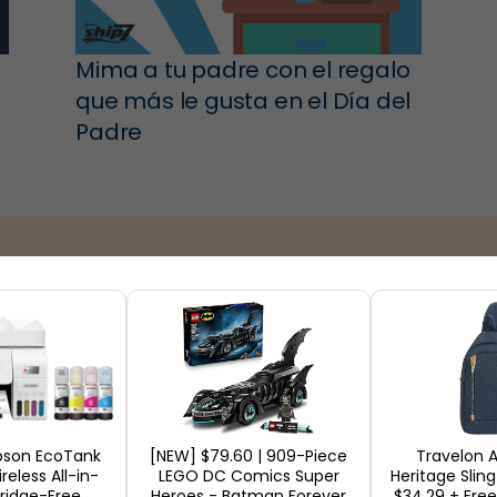
Mima a tu padre con el regalo
que más le gusta en el Día del
Padre
Tiendas
Epson EcoTank
[NEW] $79.60 | 909-Piece
Travelon A
eless All-in-
LEGO DC Comics Super
Heritage Sling
ridge-Free
Heroes - Batman Forever
$34.29 + Free