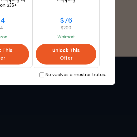
 on $35+
34
$76
94
$200
zon
Walmart
k This
Unlock This
fer
Offer
No vuelvas a mostrar tratos.