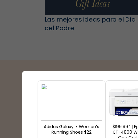
Las mejores ideas para el Día
del Padre
Socios de entrega
Adidas Galaxy 7 Women’s
$199.99* | 
Running Shoes $22
ET-4800 Wir
One Cart