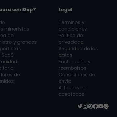
bora con
Ship7
Legal
ado
Términos y
s minoristas
condiciones
na de
Política de
istro y grandes
privacidad
portistas
Seguridad de los
7
SaaS
datos
tunidad
Facturación y
citaria
reembolsos
dores de
Condiciones de
enidos
envío
Artículos no
aceptados