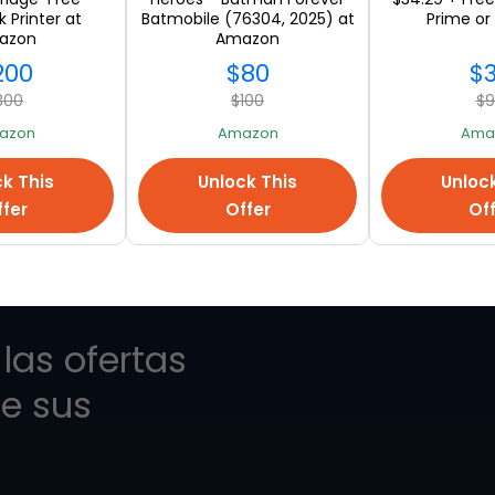
 Printer at
Batmobile (76304, 2025) at
Prime or
azon
Amazon
200
$80
$
VER TODO
300
$100
$
azon
Amazon
Ama
k This
Unlock This
Unloc
fer
Offer
Of
las ofertas
e sus