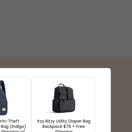
Formas de pago
nti-Theft
Itzy Ritzy Utility Diaper Bag
 Bag (Indigo)
Backpack $76 + Free
 Shipping w/
Shipping