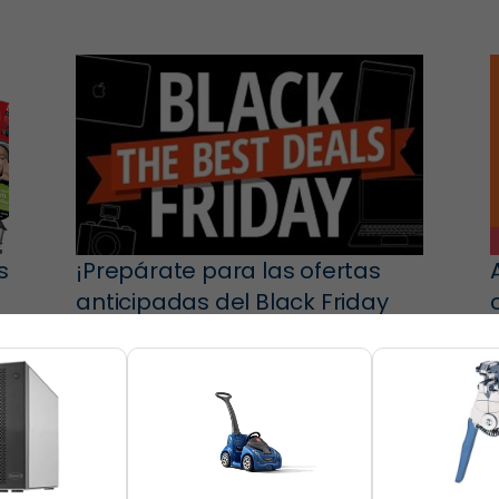
s
¡Prepárate para las ofertas
anticipadas del Black Friday
2018!