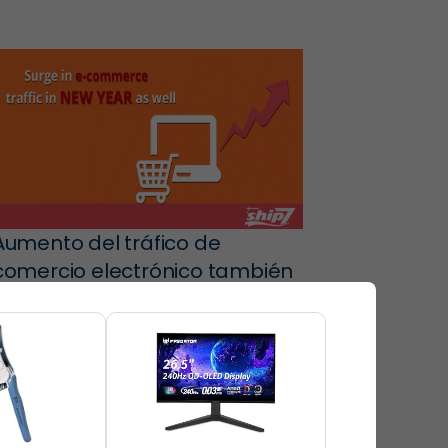
Aumento del tráfico de
comercio electrónico también
en Año Nuevo
Walmart Black Friday Sale 2017