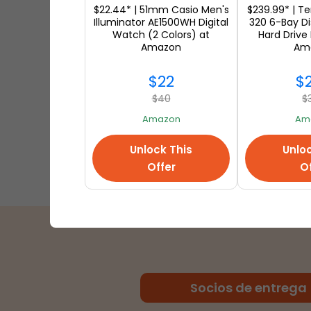
$22.44* | 51mm Casio Men's
$239.99* | T
Illuminator AE1500WH Digital
320 6-Bay Di
Watch (2 Colors) at
Hard Drive
Amazon
Am
$22
$
Génesis del Día de Acción de
$40
$
Gracias en América
Amazon
Am
Unlock This
Unloc
Offer
Of
Socios de entrega