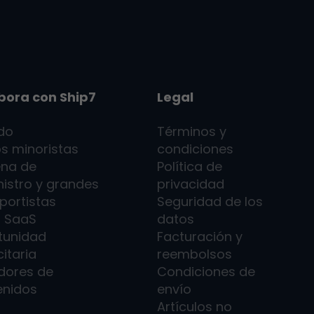
bora con
Ship7
Legal
ado
Términos y
s minoristas
condiciones
na de
Política de
istro y grandes
privacidad
portistas
Seguridad de los
7
SaaS
datos
tunidad
Facturación y
citaria
reembolsos
dores de
Condiciones de
enidos
envío
Artículos no