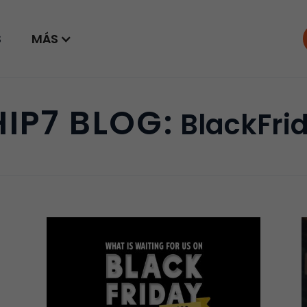
S
MÁS
HIP7 BLOG:
BlackFri