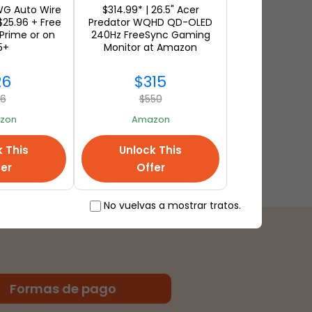
comienza temprano en línea,
WG Auto Wire
$314.99* | 26.5" Acer
$25.96 + Free
Predator WQHD QD-OLED
en la tienda y en las
Prime or on
240Hz FreeSync Gaming
aplicaciones
5+
Monitor at Amazon
26
$315
36
$550
zon
Amazon
k This
Unlock This
fer
Offer
No vuelvas a mostrar tratos.
Formas de pago