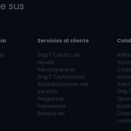
e sus
iar
Servicios al cliente
Cola
as
Ship7
Centro de
Afili
ayuda
Socio
Recompensas
Cade
Ship7
Testimonios
sumin
Actualizaciones del
trans
servicio
Ship
Preguntas
Opor
frecuentes
publi
Busque en
Crea
cont