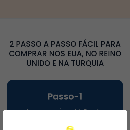
2
PASSO A PASSO FÁCIL PARA
COMPRAR NOS EUA, NO REINO
UNIDO E NA TURQUIA
Passo-
1
Ganhe o seu GRÁTIS
Ship7
endereço
para começar a fazer compras nas
suas lojas favoritas nos EUA, no Reino