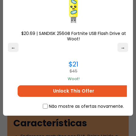
Unido e na Turquia
$20.69 | SANDISK 256GB Fortnite USB Flash Drive at
Woot!
←
→
Passo-
2
$21
Compre em suas lojas favoritas
e
$45
Ship7
entregaremos seus pedidos na
Woot!
sua porta
Unlock This Offer
Não mostre as ofertas novamente.
Características