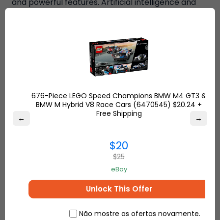
and powerful features. Artificial intelligence and
virtual assistant are not forgotten in the model
where notched design is used every day. The
screen has a screen size of 6.1 inches and a 19.5: 9
aspect ratio of 3120 × 1440 pixels. Thanks to the
technology called Super Bright, it can offer up to
1000 shades of brightness and uses an RGBW LCD
panel.
676-Piece LEGO Speed Champions BMW M4 GT3 &
BMW M Hybrid V8 Race Cars (6470545) $20.24 +
Free Shipping
←
→
5- Google Pixel 3 XL
$20
$25
eBay
Unlock This Offer
Não mostre as ofertas novamente.