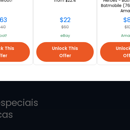
 Woot!
from $22.4
Heroes - Bat
Batmobile (76
Ama
63
$22
$
140
$60
$1
VER TUDO
oot!
eBay
Ama
k This
Unlock This
Unloc
fer
Offer
Of
especiais
cas