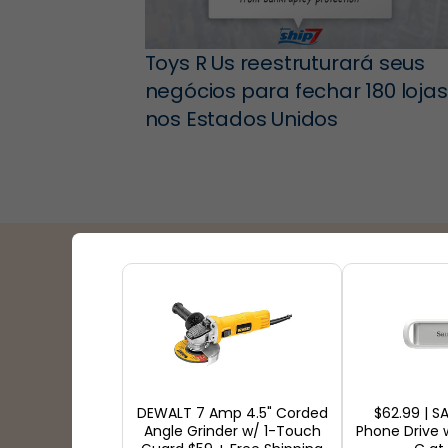
Toys R Us reestruturará seus
negócios para fechar 180 lojas
nos Estados Unidos
Parceiros de embarq
DEWALT 7 Amp 4.5" Corded
$62.99 | S
Angle Grinder w/ 1-Touch
Phone Drive 