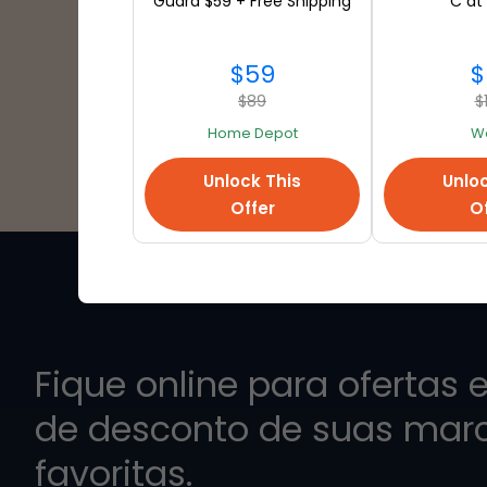
Guard $59 + Free Shipping
C at
$59
$
$89
$
Home Depot
W
Unlock This
Unloc
Offer
Of
Fique online para ofertas 
de desconto de suas mar
favoritas.