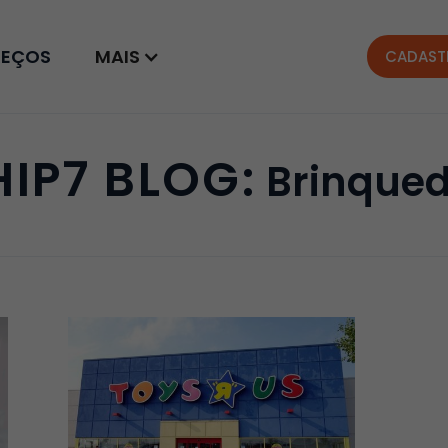
REÇOS
MAIS
CADAST
HIP7 BLOG:
Brinque