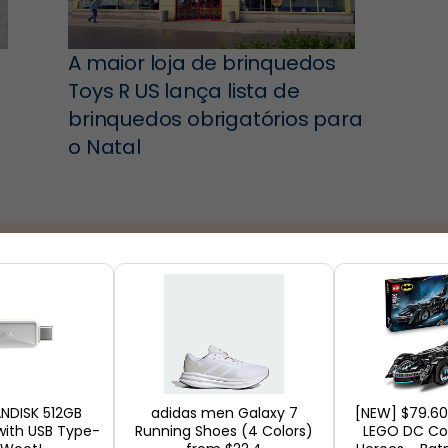
A maior loja de brinquedos
Toys R US lança lista de
brinquedos obrigatórios para
o Natal
ue
Lojas
ANDISK 512GB
adidas men Galaxy 7
[NEW] $79.60
with USB Type-
Running Shoes (4 Colors)
LEGO DC Co