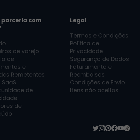
 parceria com
Legal
7
Termos e Condições
ado
Política de
iros de varejo
Privacidade
ia de
Segurança de Dados
imentos e
Faturamento e
des Remetentes
Reembolsos
7
SaaS
Condições de Envio
tunidade de
Itens não aceitos
cidade
dores de
eúdo