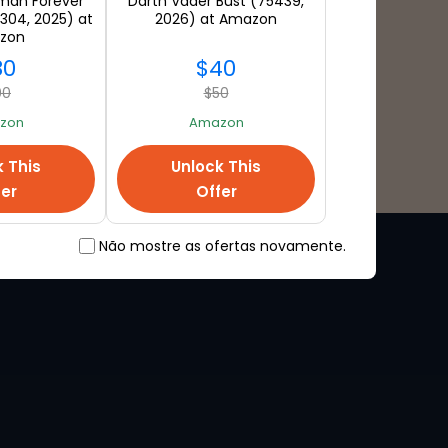
man Forever
Darth Vader Bust (75439,
304, 2025) at
2026) at Amazon
zon
80
$40
00
$50
zon
Amazon
k This
Unlock This
fer
Offer
Não mostre as ofertas novamente.