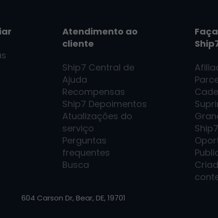
iar
Atendimento ao
Faça
cliente
Ship
as
Ship7
Central de
Afili
Ajuda
Parce
Recompensas
Cade
Ship7
Depoimentos
Supr
Atualizações do
Gran
serviço
Ship
Perguntas
Opor
frequentes
Publi
Busca
Cria
cont
604 Carson Dr, Bear, DE, 19701