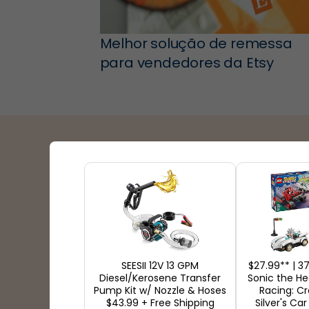
Melhor solução de remessa
para vendedores da Etsy
Parceiros de embarq
SEESII 12V 13 GPM
$27.99** | 
Diesel/Kerosene Transfer
Sonic the H
Pump Kit w/ Nozzle & Hoses
Racing: C
$43.99 + Free Shipping
Silver's Car