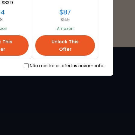
 $83.9
84
$87
18
$145
zon
Amazon
k This
Unlock This
fer
Offer
Não mostre as ofertas novamente.