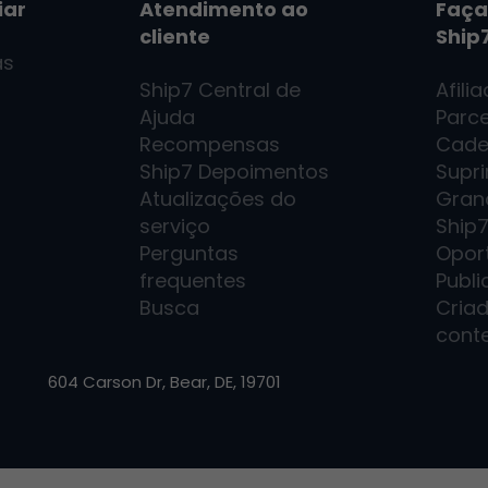
iar
Atendimento ao
Faça
cliente
Ship
as
Ship7
Central de
Afili
Ajuda
Parce
Recompensas
Cade
Ship7
Depoimentos
Supr
Atualizações do
Gran
serviço
Ship
Perguntas
Opor
frequentes
Publi
Busca
Cria
cont
604 Carson Dr, Bear, DE, 19701