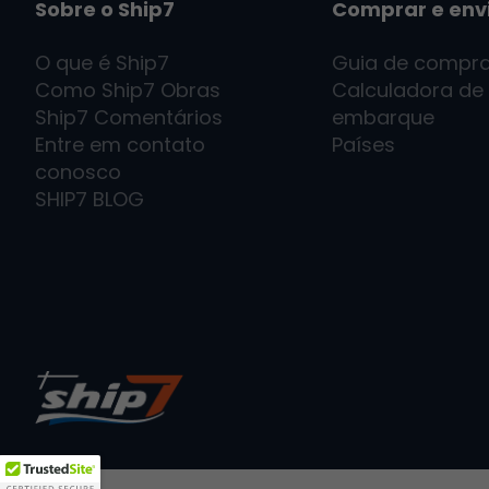
Sobre o Ship7
Comprar e env
O que é
Ship7
Guia de compr
Como
Ship7
Obras
Calculadora de
Ship7
Comentários
embarque
Entre em contato
Países
conosco
SHIP7
BLOG