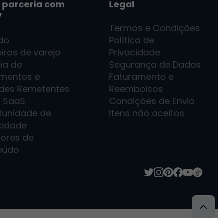
 parceria com
Legal
7
Termos e Condições
ado
Política de
iros de varejo
Privacidade
ia de
Segurança de Dados
imentos e
Faturamento e
des Remetentes
Reembolsos
7
SaaS
Condições de Envio
tunidade de
Itens não aceitos
cidade
dores de
eúdo