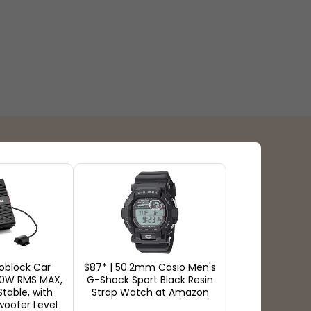
Tipos de pagamento
oblock Car
$87* | 50.2mm Casio Men's
00W RMS MAX,
G-Shock Sport Black Resin
table, with
Strap Watch at Amazon
oofer Level