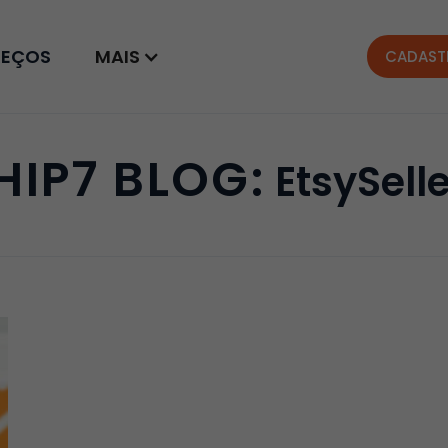
REÇOS
MAIS
CADAST
HIP7 BLOG:
EtsySell