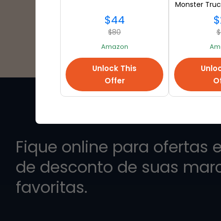
Monster Truc
at A
$44
$
$80
$
Amazon
Am
Unlock This
Unloc
Offer
Of
Fique online para ofertas 
de desconto de suas mar
favoritas.