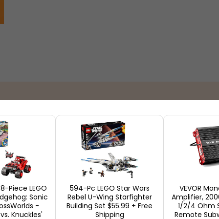
ue
Lojas
378-Piece LEGO
594-Pc LEGO Star Wars
VEVOR Mon
edgehog: Sonic
Rebel U-Wing Starfighter
Amplifier, 20
rossWorlds -
Building Set $55.99 + Free
1/2/4 Ohm S
 vs. Knuckles'
Shipping
Remote Subw