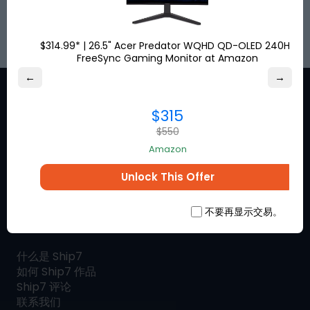
登记
$314.99* | 26.5" Acer Predator WQHD QD-OLED 240Hz
FreeSync Gaming Monitor at Amazon
←
→
$315
$550
在线获取您喜爱的品牌的特别折扣
Amazon
优惠。
Unlock This Offer
不要再显示交易。
关于 Ship7
什么是
Ship7
如何
Ship7
作品
Ship7
评论
联系我们