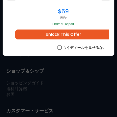
$59
$89
Ship7について
Home Depot
とは
Ship7
Unlock This Offer
方法
Ship7
作品
Ship7
レビュー
もうディールを見せるな。
お問い合わせ
SHIP7
ブログ
ショップ＆シップ
ショッピングガイド
送料計算機
お国
カスタマー・サービス