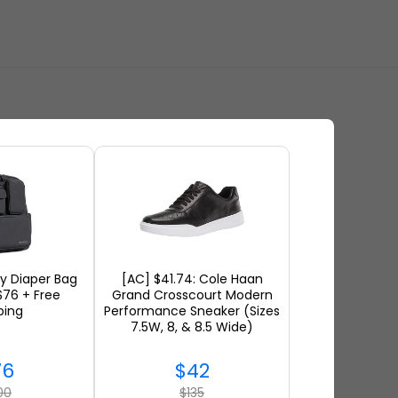
ity Diaper Bag
[AC] $41.74: Cole Haan
76 + Free
Grand Crosscourt Modern
ping
Performance Sneaker (Sizes
7.5W, 8, & 8.5 Wide)
76
$42
00
$135