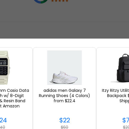
カスタマーレビューを見る
4mm Casio Data
adidas men Galaxy 7
Itzy Ritzy Util
h w/ 8-Digit
Running Shoes (4 Colors)
Backpack $
 & Resin Band
from $22.4
Ship
at Amazon
24
$22
$
40
$60
$2