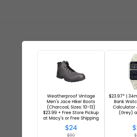
リアルな
Weatherproof Vintage
$23.97* | 3
Men's Jace Hiker Boots
Bank Watc
(Charcoal, Sizes: 10-13)
Calculator
$23.99 + Free Store Pickup
(Grey) 
at Macy's or Free Shipping
on $25+
$24
$
$80
$