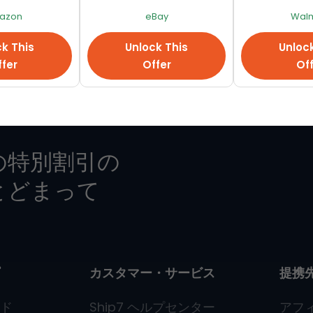
azon
eBay
Walm
ーや体験談を見る
Ship7
メンバー
k This
Unlock This
Unloc
fer
Offer
Of
の特別割引の
とどまって
カスタマー・サービス
提携
ド
Ship7
ヘルプセンター
アフ