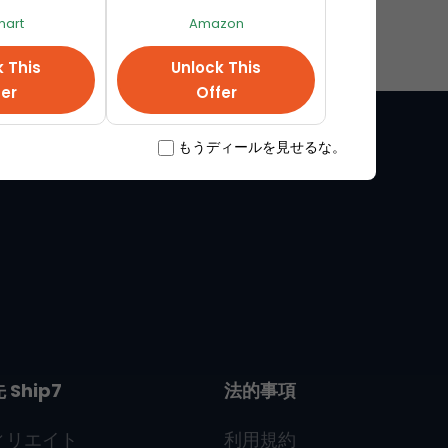
art
Amazon
k This
Unlock This
fer
Offer
もうディールを見せるな。
先
Ship7
法的事項
ィリエイト
利用規約