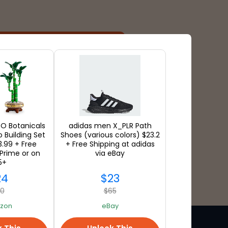
支払いの種類
O Botanicals
adidas men X_PLR Path
Building Set
Shoes (various colors) $23.2
.99 + Free
+ Free Shipping at adidas
Prime or on
via eBay
5+
24
$23
30
$65
zon
eBay