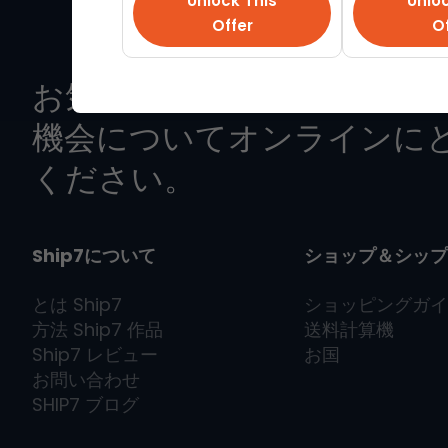
Unlock This
Unloc
Offer
Of
お気に入りのブランドから
機会についてオンラインに
ください。
Ship7について
ショップ＆シップ
とは
Ship7
ショッピングガイ
方法
Ship7
作品
送料計算機
Ship7
レビュー
お国
お問い合わせ
SHIP7
ブログ