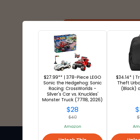
配送パートナー
$27.99** | 378-Piece LEGO
$34.14* | T
Sonic the Hedgehog: Sonic
Theft Urb
Racing: CrossWorlds -
(Black)
Silver's Car vs. Knuckles'
Monster Truck (77118, 2026)
at Amazon
$28
$
$40
$
Amazon
Am