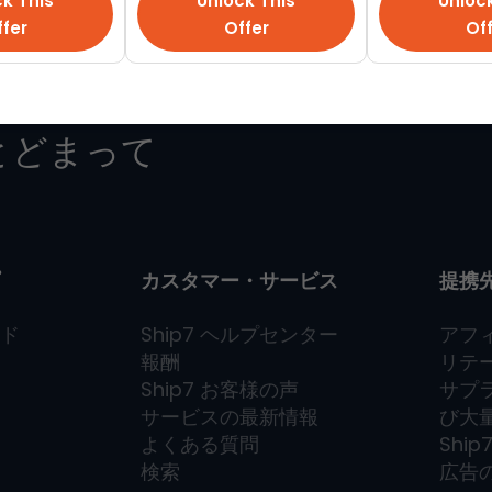
k This
Unlock This
Unloc
fer
Offer
Of
の特別割引の
とどまって
カスタマー・サービス
提携
ド
Ship7
ヘルプセンター
アフ
報酬
リテ
Ship7
お客様の声
サプ
サービスの最新情報
び大
よくある質問
Ship
検索
広告