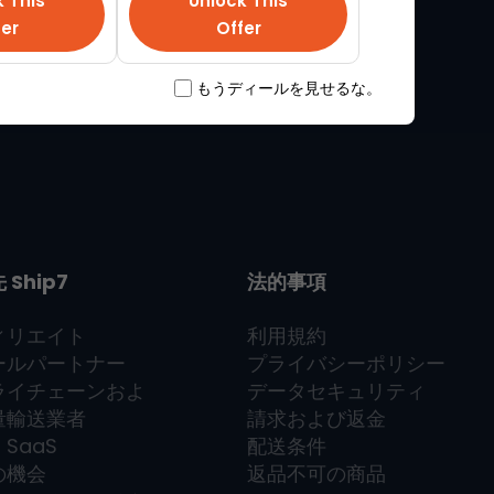
k This
Unlock This
fer
Offer
もうディールを見せるな。
先
Ship7
法的事項
ィリエイト
利用規約
ールパートナー
プライバシーポリシー
ライチェーンおよ
データセキュリティ
量輸送業者
請求および返金
7
SaaS
配送条件
の機会
返品不可の商品